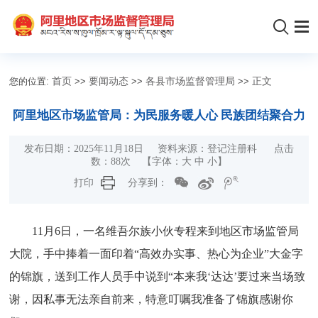
您的位置:
首页
>>
要闻动态
>>
各县市场监督管理局
>>
正文
阿里地区市场监管局：为民服务暖人心 民族团结聚合力
发布日期：2025年11月18日 资料来源：登记注册科 点击
数：
88
次
【字体：
大
中
小
】
打印
分享到：
11月6日，一名维吾尔族小伙专程来到地区市场监管局
大院，手中捧着一面印着“高效办实事、热心为企业”大金字
的锦旗，送到工作人员手中说到“本来我‘达达’要过来当场致
谢，因私事无法亲自前来，特意叮嘱我准备了锦旗感谢你