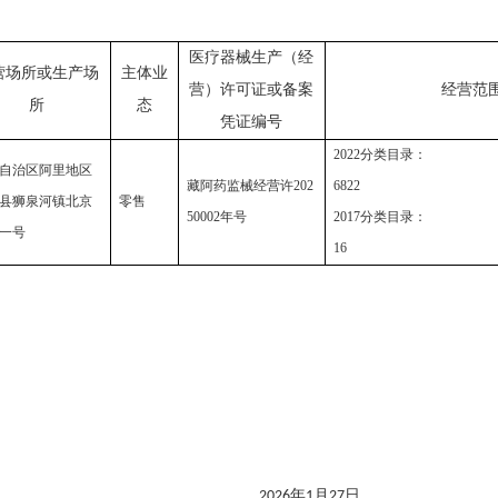
医疗器械生产（经
营场所或生产场
主体业
营）许可证或备案
经营范
所
态
凭证编号
2022分类目录：
自治区阿里地区
藏阿药监械经营许202
6822
县狮泉河镇北京
零售
50002年号
2017分类目录：
一号
16
年
月
日
2026
1
27