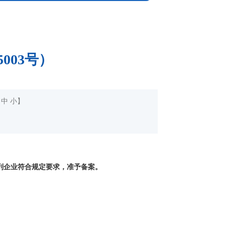
003号）
中
小
】
列企业符合规定要求，准予备案。