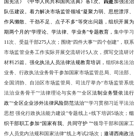
国宪法》《中华人民共和国民法典》各
1
次。
四是
加强法治
队伍建设。着力解决市场监管领域“凝聚力弱、思想漂浮、
作风懒散、干劲不足、点子不多”等突出问题，组织
开展为
期两个月的“学理论、学法律、学业务”专题教育，
集中学习
11
次、受益干部
275
人次；围绕“四件大事”“四个创建”，联系
市场监管业务工作实际开展交流研讨
5
人次，撰写交流研讨
材料
25
篇。
强化执法人员法律法规教育培训，
组织
8
名法治
业务、行政执法业务骨干参加国家市场监管总局、司法部、
全国消协、自治区市场监管局、司法厅举办“市场监管系统
法治业务骨干”“法律理论与实务”“全区
法制业务暨依法行
政
”“
全区企业涉外法律风险防范法治
”“学习贯彻习近平法治
思想 强化行政执法能力建设”专题线上+线下培训
5
场次；
组
织干部职工参加“国家有我、共同守护 ”“
领导干部和国家工
作人员党内法规和国家法律
”
线上考试
2
场次
；
邀请西南政法