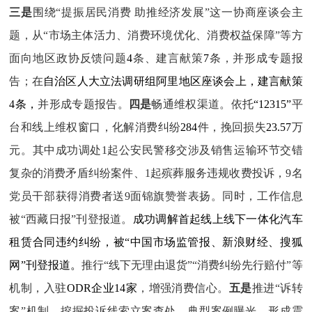
三是
围绕“提振居民消费 助推经济发展”这一协商座谈会主
题，从“市场主体活力、消费环境优化、消费权益保障”等方
面向地区政协反馈问题
4
条、建言献策
7
条
，
并形成专题报
告；在
自治区人大立法调研组阿里地区座谈会上，建言献策
4
条
，
并形成专题报告。
四是
畅通维权渠道
。
依托
“12315”
平
台和线上维权窗口，化解消费纠纷
284
件
，挽回损失
23.57
万
元。
其中
成功调处
1起
公安民警移交涉及销售运输环节
交错
复杂
的消费矛盾纠纷案件
、
1起
殡葬服务违规收费投诉，
9名
党员干部
获得消费者送9
面
锦旗赞誉表扬
。同时，
工作信息
被“西藏日报”刊登报道。
成功调解首起线上线下一体化汽车
租赁合同违约纠纷，被“中国市场监管报、新浪财经、搜狐
网”刊登报道。
推
行“线下无理由退货”“消费纠纷先行赔付”等
机制，
入驻
ODR企业14家
，
增强消费信心。
五是
推进“诉转
案”机制
。
挖掘投诉线索立案查处，典型案例曝光
，
形成震