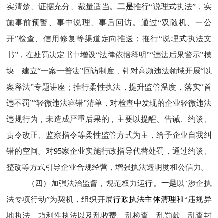
实清楚、证据充分、裁量适当。
二是
推行“说理式执法”，实
施事前预警、事中说理、事后回访。通过“双随机、一公
开”检查、信用修复等渠道定向推送；推行“说理式执法文
书”，在处罚决定书中增设“法律依据释明”“违法后果警示”模
块；建立“一案一普法”回访制度，针对高频违法领域开展“以
案释法”专题讲座；推行柔性执法，提升监管温度，落实“首
违不罚”“轻微违法容错”清单，对检查中发现的企业轻微违法
违规行为，未造成严重后果的，主要以提醒、告诫、约谈、
责令改正、监察指令等柔性监管方式为主，给予企业自我纠
错的空间。对
95
家企业实施行政指导代替处罚，通过约谈、
整改等方式引导企业合规经营，增强执法透明度和公信力。
（四）加强法治监督，规范权力运
行
。
一是
以“涉企执
法专项行动”为契机，组织开展
行政执法主体清理和
“违规异
地执法、趋利性执法以及乱收费、乱检查、乱罚款、乱查封