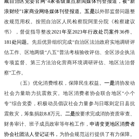
藏自治区党委官网”4家省级重点新闻媒体刊登报道，被“新
浪财经”1家商业网络媒体刊登报道。
五是
以外部监督问题整
改规范用权。按照自治区人民检察院阿里分院《检察建议
书》，督促指导整改
2021年至2023年行政处罚案件36件、
181处问题。
先后优异组织完成“自治区法治政府实地调研评
估工作、区地两级“八五”普法考核验收评估、全区涉企执法
专项监督、第三方法治化营商环境调研评估、地区法治督
察”工作。
（五）
优化消费维权，保障民生权益
。
一是
消协发动
社会力量助力抗震救灾。
地区消费者协会联合地区“小个
专”综合党委，积极动员倡议社会力量参与日喀则定日县抗
震救灾，筹集捐款
8.8
万元。
二是
按要求完成消协资质审查、
财务审计、班子成员政审等年检工作，
申请变更地区消费者
协会社团法人登记证书，
为协会规范运行提供了有力保障。