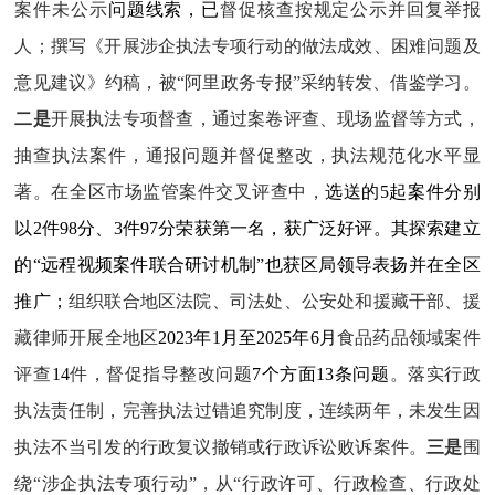
案件未公示
问题线索，已
督促核查按规定公示并回复举报
人
；撰写《开展涉企执法专项行动的做法成效、困难问题及
意见建议》约稿，被“阿里政务专报”采纳转发、借鉴学习。
二是
开展执法专项督查
，
通过案卷评查、现场
监督
等方式，
抽查执法案件，通报问题并督促整改，执法规范化水平显
著
。在全区市场监管案件交叉评查中，
选送的5起案件分别
以2件98分、3件97分荣获第一名，获广泛好评。其探索建立
的“远程视频案件联合研讨机制”也获区局领导表扬并在全区
推广；
组织联合地区法院、司法处、公安处和援藏干部、援
藏律师开展全地区
2023年1月至2025年6月
食品药品领域案件
评查
14
件
，督促指导整改问题
7个方面13条问题
。
落实行政
执法责任制
，
完善执法过错追究制度，
连续两年，
未发生因
执法不当引发的行政复议撤销或行政诉讼败诉案件。
三是
围
绕“涉企执法专项行动”，从“行政许可、行政检查、行政处