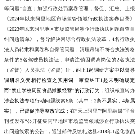
等问题”自查；加强行政处罚案卷管理，督促、汇总、上报
《
2024
年以来阿里地区市场监管领域行政执法案卷目录》
《
2023
年以来阿里地区市场监管局涉企行政执法问题自查自
纠问题清单》，督导解决因综合行政执法改革，
4
名行政执
法人员转隶和案卷私自保管问题；
清理吊销不符合执法资格
条件的
5
名驾驶员执法证，申请注销因调离岗位的
2
名执法
（监督）人员执法（监督）证，
纠正1
起调研方案中以督导
调研名义变相行检查之实用词，审查纠正
1
起未明确规定
而“禁止学校周围食品摊贩经营”的行政行为；
组织核查转办
涉企执法专项行动问
题线索
6
条（其中：
2条不属实，4条属
实
）
，
已督促指导整改完成；
在“天上阿里”“阿里融媒”平台
刊登发布“公开征集阿里地区市场监管领域涉企行政执法突
出问题线索的公告”，通过邮件反馈札达县
2018
年
1
起化妆品