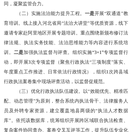
同，凝聚监管合力。
（二）实施法治能力提升工程。
一是
开展“双通道”教
育培训。线上接入河北省局“法治大讲堂”等优质资源，线下
邀请专家赴阿里地区开展专题培训。重点围绕新颁布修订法
律法规、执法实务技能、法治思维能力等内容进行系统培
训。
二是
加强执法监督与评查。组织实施
“3+1”
专项监督行
动，即开展
3
次专项监督（聚焦行政执法“三项制度”落实、
年度重点工作推进、日常依法行政情况），组织
1
次跨县域
行政执法案卷集中现场评查活动，以监督促规范。
（三）优化行政执法队伍建设。
以“效能优先、精准匹
配、动态管理”为原则，整合系统内执法骨干、法律服务人
员及外聘专家资源，建立覆盖地县两级的“执法人才数据
库”。依托该数据库，统筹组织开展跨区域联合执法检查、
复杂案件协同查办、案卷交叉互评等工作，提升队伍专业化