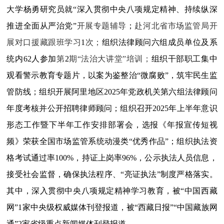
大学杨勇研究员就“深入贯彻中央八项规定精神、持续纵深
推进全面从严治党”
开展专题辅导
；
赴河北省市场监管局开
展对口援藏跟班学习
1
次；
组织
法律顾问六组成员单位及系
统内
62
人参加
第
2
期“法治大讲堂”培训；
组织干部职工集中
观看警示教育专题片，以案为鉴整治“微腐败”，筑牢民生监
管防线；组织开展阿
里地区
2025
年党政机关第六组法律顾问
年度考核并公开招聘律师顾问；组织召开
2025
年上半年意识
形态工作暨下半年工作安排部署会
，
选报《年报宣传短视
频》荣获全国市场监管系统动漫类“优秀作品”；
组织执法资
格考试通过率
100%，持证上岗率96%，公示执法人员信息，
接受社会监督，
确保执法程序、“亮证执法”制度严格落实。
其中，
深入贯彻中央八项规定精神学习教育，被“中国西藏
网”
1
家中央级权威媒体刊登报道，被“西藏日报”“中国藏族网
通”
2
家省级重点新闻媒体刊登报道。