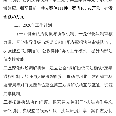
慑效应。
截至目前，共立案件
111
件，案值
165.92万
元，罚没
金额
49
万元。
二、2026年工作计划
（一）健全法治制度与协作机制。
一是
强化法制审核
力量。督促指导县级市场监管部门配齐配强法制审核队伍，
探索建立“法律顾问+公职律师”协同工作模式，提升内部法
律支持效能。
二是
深化纠纷调解机制。建立健全“调解协议司法确认”定期
通报机制，加强与人民法院衔接。推动与河北、陕西省市场
监管局等对口支援单位建立第三方调解机构互联互通、资源
共享机制。
三是
拓展执法协作维度。探索建立跨部门“执法协作备忘
录”机制，实现监管线索互认、执法证据共享、案件查办协