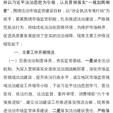
持以习近平法治思想为引领，
认真
贯彻落实“一规划两纲
要”，
围绕法治市场监管建设目标，以
“涉企执法专项行动”
为
抓手，紧紧围绕市场监管职能，扎实推进法治建设，严格规
范执法行为
，
持续优化
法治化
营商环境，为维护市场秩序、
促进高质量发展提供了坚实的法治保障。现将主要工作情况
报告
如下：
一、主要工作开展情况
（一）
完善法治
制度
体系，夯实监管基础
。
一是
健全法治
机制。为深入贯彻落实全面依法治国战略部署，深化市场监
管领域法治建设，提升依法行政水平，成立地区市场监管领
域法治建设工作领导小组，下设习近平法治思想学习、普法
宣传、依法行政、法治监督、案件审理、消费维权“六个专
项推进组”，建立法治建设工作推进落实情况台账，统筹推
进法治市场监管体系建设。
二是
落实法治建设责任。
严格落