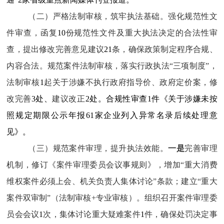
（二）严格法制审核，筑牢执法基础。
强化规范性文
件审查
，函复
10
份规范性文件及重大执法决定的合法性审
查，提出修改
完善
意见
建议
21
条，确保政策制定程序合规、
内容合法
。
规范案件法制审核
，
落实行政执法“三项制度”，
法制审核
1
起关于涉嫌不执行政府指导价、政府定价案，修
改完善
3处、
建议改正
2处。
合规性审查
1
件《关于涉嫌未按
照规定期限公示年报
61
家企业列入异常名录后续处理意
见》。
（三）规范案件审理，提升执法效能。
一是
完善审理
机制
，
修订《案件审理委员会议事规则》，增加“重大消费
维权案件必须上会、机关负责人集体讨论”条款；建立“重大
案件双审制”（法制审核+专业审核）。
组织召开案件审理委
员会会议
1
次，集体讨论重大疑难案件
1
件，确保处罚决定事