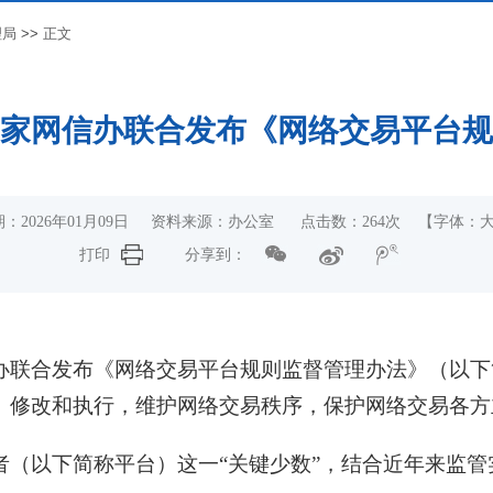
理局
>>
正文
家网信办联合发布《网络交易平台规
：2026年01月09日 资料来源：办公室 点击数：
264
次
【字体：
打印
分享到：
办联合发布《网络交易平台规则监督管理办法》（以下
、修改和执行，维护网络交易秩序，保护网络交易各方
者（以下简称平台）这一“关键少数”，结合近年来监