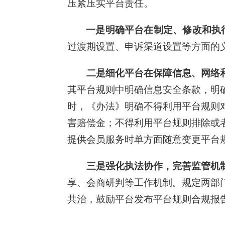
压紧压实平台责任。
一是明确平台在制定、修改和执
过渡期设置、申诉渠道设置等方面的
二是细化平台在保障信息、网络
其平台规则中明确信息安全条款，明
时，《办法》明确不得利用平台规则
害赔偿金；不得利用平台规则排除或
提供会员服务时单方面随意变更平台
三是强化执法协作，完善监管机
享、会商研判等工作机制。规定两部
共治，鼓励平台发布平台规则合规报