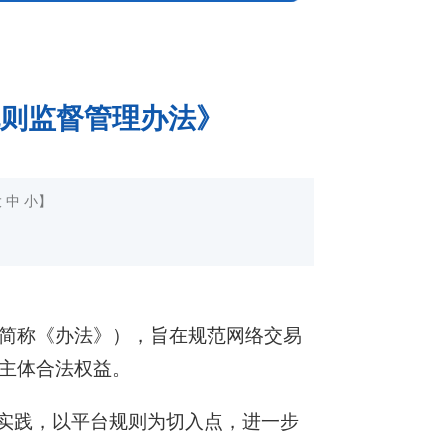
则监督管理办法》
大
中
小
】
简称《办法》），旨在规范网络交易
主体合法权益。
管实践，以平台规则为切入点，进一步