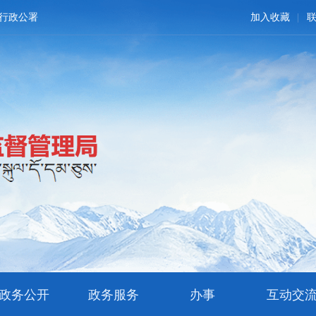
行政公署
加入收藏
政务公开
政务服务
办事
互动交