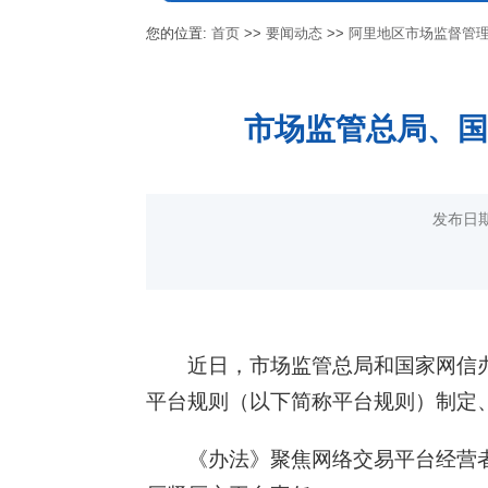
您的位置:
首页
>>
要闻动态
>>
阿里地区市场监督管
市场监管总局、国
发布日期
近日，市场监管总局和国家网信
平台规则（以下简称平台规则）制定
《办法》聚焦网络交易平台经营