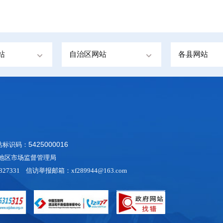
站
自治区网站
各县网站
5425000016
网站标识码：
阿里地区市场监督管理局
27331 信访举报邮箱：xf289944@163.com