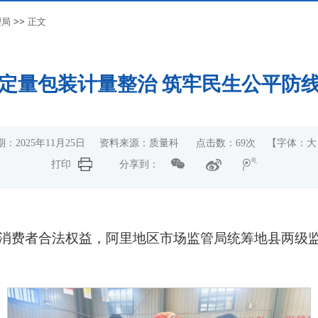
理局
>>
正文
定量包装计量整治 筑牢民生公平防
期：2025年11月25日 资料来源：质量科 点击数：
69
次
【字体：
大
打印
分享到：
费者合法权益，阿里地区市场监管局统筹地县两级监