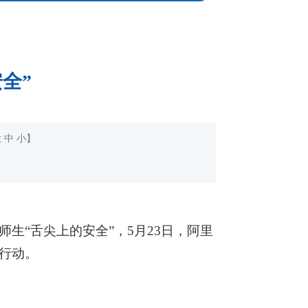
全”
大
中
小
】
生“舌尖上的安全”，5月23日，阿里
行动。