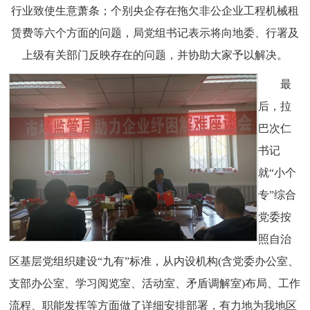
行业致使生意萧条；个别央企存在拖欠非公企业工程机械租
赁费等六个方面的问题，局党组书记表示将向地委、行署及
上级有关部门反映存在的问题，并协助大家予以解决。
最
后，拉
巴次仁
书记
就“小个
专”综合
党委按
照自治
区基层党组织建设“九有”标准，从内设机构(含党委办公室、
支部办公室、学习阅览室、活动室、矛盾调解室)布局、工作
流程、职能发挥等方面做了详细安排部署，有力地为我地区