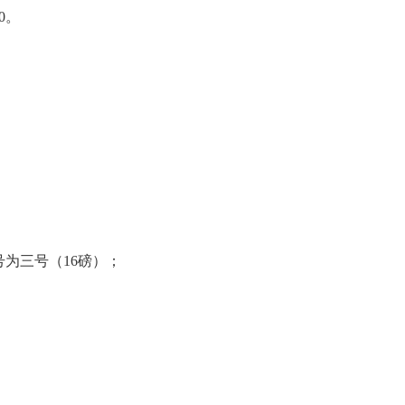
0。
号为三号（16磅）；