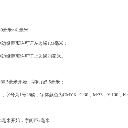
39毫米×41毫米
侧边缘距离许可证左边缘123毫米；
侧边缘距离许可证上边缘74毫米。
缘80.5毫米开始，字间距5.5毫米；
，字号为1号26磅，字体颜色为CMYK=C:30，M:35，Y:100，K:
94毫米开始，字间距2毫米；