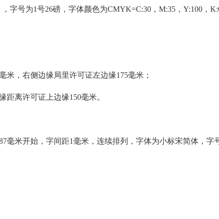
，字号为1号26磅，字体颜色为CMYK=C:30，M:35，Y:100，K:
51毫米，右侧边缘局里许可证左边缘175毫米；
边缘距离许可证上边缘150毫米。
287毫米开始，字间距1毫米，连续排列，字体为小标宋简体，字