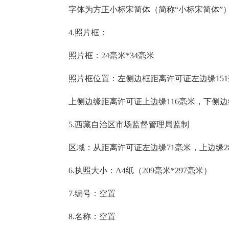
字体为方正小标宋简体（简称
“小标宋简体”）
4.照片框：
照片框：
24毫米*34毫米
照片框位置：左侧边框距离许可证左边缘
1
上侧边缘距离许可证上边缘
116毫米，下侧
5.西藏自治区市场监督管理局监制
区域：从距离许可证左边缘
71毫米，上边缘
6.执照大小：A4纸（209毫米*297毫米）
7.编号：空置
8.名称：空置