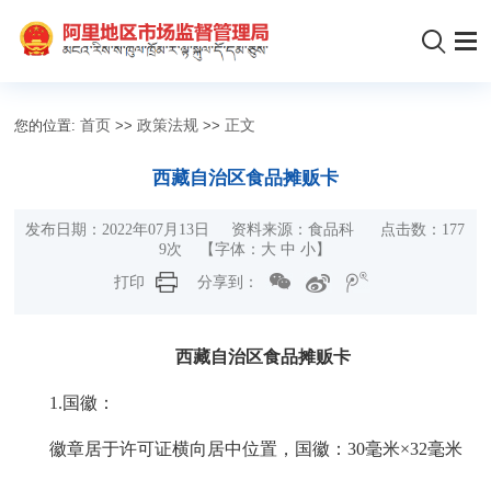
您的位置:
首页
>>
政策法规
>>
正文
西藏自治区食品摊贩卡
发布日期：2022年07月13日 资料来源：食品科 点击数：
177
9
次
【字体：
大
中
小
】
打印
分享到：
西藏自治区食品摊贩卡
1.国徽：
徽章居于许可证横向居中位置，国徽：
30毫米×32毫米