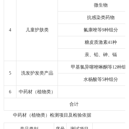
微生物
抗感染类药物
4
儿童护肤类
氟康唑等9种组分
糖皮质激素41种
汞、铅、砷、镉
甲基氯异噻唑啉酮等12种组
5
洗发护发类产品
水杨酸等5种组分
6
中药材（植物类）
合计
中药材（植物类）检测项目及检验依据
产品类别
序号
测试项目