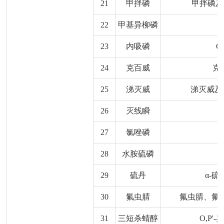
21
甲拌磷
甲拌磷及
22
甲基异柳磷
23
内吸磷
O
24
克百威
克
25
涕灭威
涕灭威及
26
灭线瞬
27
氯唑磷
28
水胺硫磷
29
硫丹
α-
30
氟虫腈
氟虫腈、氟
31
三短杀蜻醇
O,P'