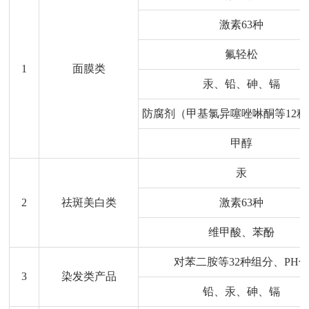
激素63种
氟轻松
1
面膜类
汞、铅、砷、镉
防腐剂（甲基氯异噻唑啉酮等12
甲醇
汞
2
祛斑美白类
激素63种
维甲酸、苯酚
对苯二胺等32种组分、PH
3
染发类产品
铅、汞、砷、镉