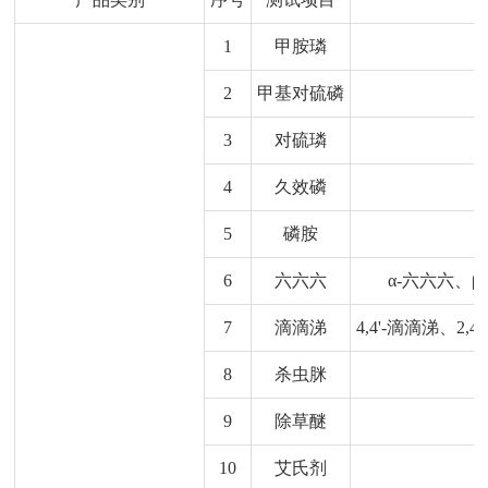
1
甲胺璘
2
甲基对硫磷
3
对硫璘
4
久效磷
5
磷胺
6
六六六
α-六六六、
7
滴滴涕
4,4'-滴滴涕、2
8
杀虫脒
9
除草醚
10
艾氏剂