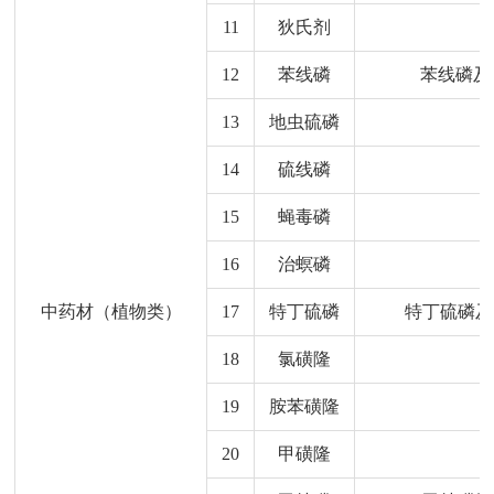
11
狄氏剂
12
苯线磷
苯线磷及
13
地虫硫磷
14
硫线磷
15
蝇毒磷
16
治螟磷
中药材（植物类）
17
特丁硫磷
特丁硫磷及
18
氯磺隆
19
胺苯磺隆
20
甲磺隆