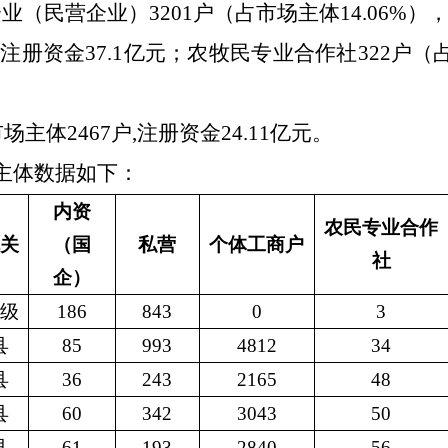
业（民营企业）3201户（占市场主体
14.06%）
，
），注册资金37.1亿元；农牧民专业合作社322户（占
主体2467户,注册资金24.11亿元。
主体数据如下：
内资
农民专业合作
关
（国
私营
个体工商户
社
企）
级
186
843
0
3
县
85
993
4812
34
县
36
243
2165
48
县
60
342
3043
50
县
61
193
2840
56