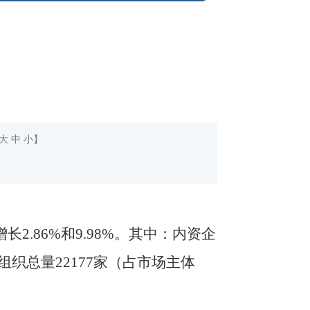
大
中
小
】
长2.86%和9.98%。其中：内资企
组织总量22177家（占市场主体