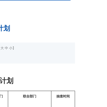
计划
：
大
中
小
】
计划
门
联合部门
抽查时间