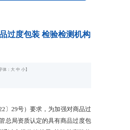
品过度包装 检验检测机构
字体：
大
中
小
】
22
〕
29
号）
要求，为加强对商品过
管总局资质认定的具有商品过度包